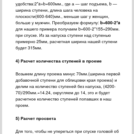
удобства:2*a+b=600мм., где а — шаг подъема, b —
ширина ступени, длина шага человека на
плоскости(600-640)мм., меньше шаг у женщин,
больше у мужчин. Преобразуем формулу:
b=600-2*a
для нашего примера получаем b=600-2*155=290мм.
при спуске. Из за напуска ступени над ступенью
примерно 25мм, расчетная ширина нашей ступени
будет 315мм.
4) Расчет количества ступеней в проеме
Возьмем длину проема минус 70мм.(ширина первой
добавочной ступени для облицовки края проема) и
делим на количество ступеней без напуска, (4200-
70)/290мм.=14.24, округляем до 14, это и будет
расчетное количество ступеней попавших в наш
проем.
5) Расчет просвета
Для того, чтобы не упереться при спуске головой об