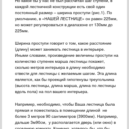
Но какой бы у нас не был рассчитан шаг ступени, в
каждой лестничной конструкции есть свой один
постоянный размер – ширина проступи (рис.1). По
умолчанию, в «НАШЕЙ ЛЕСТНИЦЕ» он равен 225мм,
но может регулироваться в диапазоне от 130мм до
225мм.
Ширина проступи говорит о том, какое расстояние
(длину) может занимать лестница в интерьере.
Иными словами, произведение величины проступи на
количество ступенек марша лестницы покажет,
сколько метров интерьера в длину необходимо
отвести для лестницы с желаемым шагом. Эта длина
является, как бы проекций гипотенузы треугольника
(высота лестницы, длина марша, длина по лестницы
вдоль пола) на пол вашего интерьера.
Например, необходимо, чтобы Ваша лестница была
прямая и поместилась в помещении длиной не
более 3 метров 90 сантиметров (3900мм). Например,
дальше 3м90см, у располагается дверь (или окно) в
соседнюю комнату. Конечно, хотелось бы, что бы